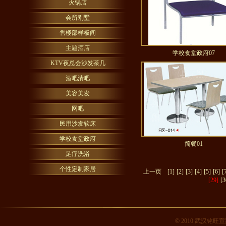
火锅店
会所别墅
售楼部样板间
主题酒店
学校食堂政府07
KTV夜总会沙发茶几
酒吧清吧
美容美发
网吧
民用沙发软床
学校食堂政府
简餐01
足疗洗浴
个性定制家居
上一页
[1]
[2]
[3]
[4]
[5]
[6]
[
[29]
[3
©
2010 武汉铭旺宣家