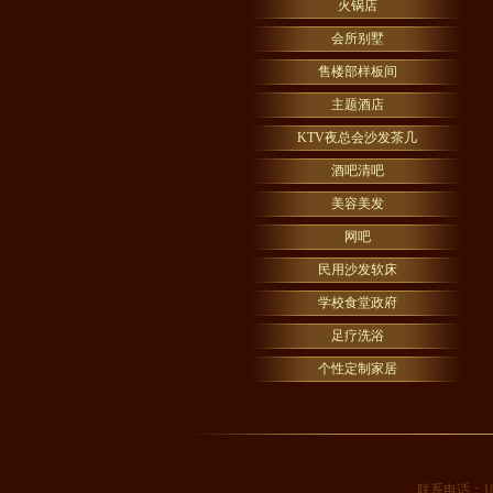
火锅店
会所别墅
售楼部样板间
主题酒店
KTV夜总会沙发茶几
酒吧清吧
美容美发
网吧
民用沙发软床
学校食堂政府
足疗洗浴
个性定制家居
联系电话：1