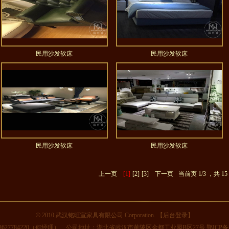
民用沙发软床
民用沙发软床
民用沙发软床
民用沙发软床
上一页
[1]
[2]
[3]
下一页
当前页 1/3 ，共 1
©
2010 武汉铭旺宣家具有限公司 Corporation.
【后台登录】
8627784220（何经理） 公司地址：湖北省武汉市黄陂区金都工业园B区27号
鄂ICP备1