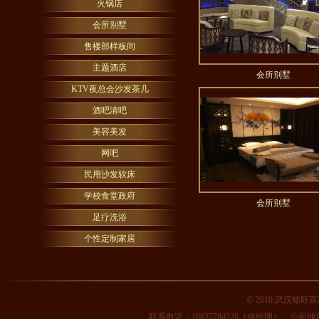
火锅店
会所别墅
售楼部样板间
主题酒店
会所别墅
KTV夜总会沙发茶几
酒吧清吧
美容美发
网吧
民用沙发软床
学校食堂政府
会所别墅
足疗洗浴
个性定制家居
©
2010 武汉铭旺宣家
联系电话：18627784220（何经理） 公